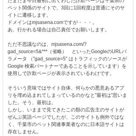
たまたま今日最初に出くわした詐欺ページは千葉県の
ペット関係のサイトで、3回に1回程度は普通にそのサ
イトに遷移します。
ドメインはmjsasena.comですが・・・。
あ、行かれる場合は自己責任でお願いします。
ただ不思議なのは、mjsasena.com/?
gad_source=5&***（省略） といったGoogleのURLパ
ラメータ （”gad_source=5″ はトラフィックのソースが
Google 検索パートナーであることを示しています）を
使用しで詐欺ページが表示されているわけです。
そういう意味ではサイト自体、何らかの悪意あるアプ
リを埋め込まれてしまっているのかなと”最初は”思いま
した。そう、最初は。
しかし、いままで見てきたこの類の広告主のサイトが
ぜんぶ英語ページでしたが、このサイトも例外ではな
く、千葉市のペット関連事業者なのに日本語サイトは
存在しません。