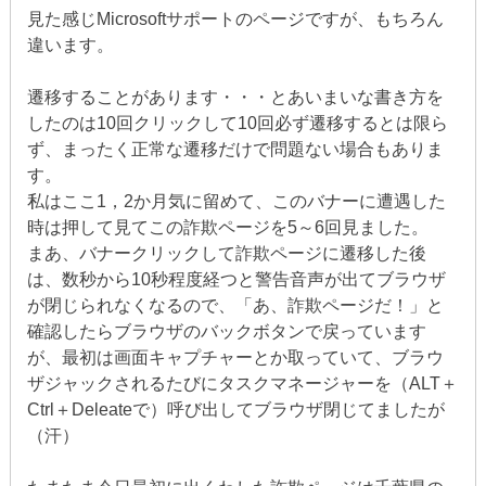
見た感じMicrosoftサポートのページですが、もちろん
違います。
遷移することがあります・・・とあいまいな書き方を
したのは10回クリックして10回必ず遷移するとは限ら
ず、まったく正常な遷移だけで問題ない場合もありま
す。
私はここ1，2か月気に留めて、このバナーに遭遇した
時は押して見てこの詐欺ページを5～6回見ました。
まあ、バナークリックして詐欺ページに遷移した後
は、数秒から10秒程度経つと警告音声が出てブラウザ
が閉じられなくなるので、「あ、詐欺ページだ！」と
確認したらブラウザのバックボタンで戻っています
が、最初は画面キャプチャーとか取っていて、ブラウ
ザジャックされるたびにタスクマネージャーを（ALT＋
Ctrl＋Deleateで）呼び出してブラウザ閉じてましたが
（汗）