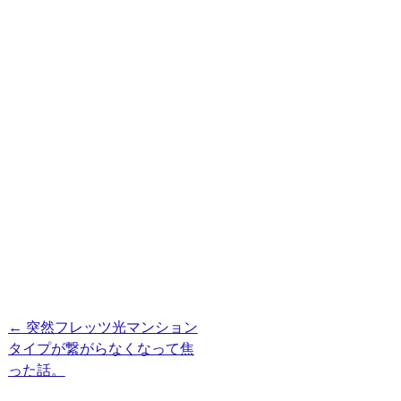
投
←
突然フレッツ光マンション
タイプが繋がらなくなって焦
稿
った話。
ナ