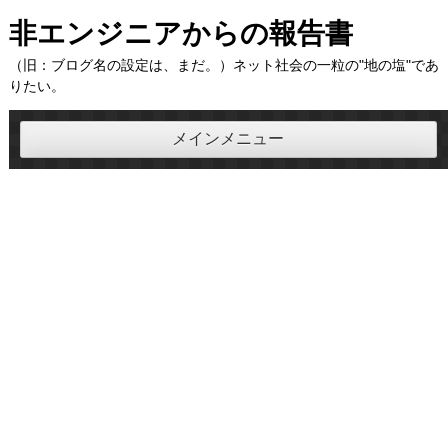
コ
非エンジニアからの報告書
ン
（旧：ブログ名の設定は、まだ。）ネット社会の一粒の"地の塩"であ
テ
りたい。
ン
ツ
メインメニュー
へ
ス
キ
ッ
プ