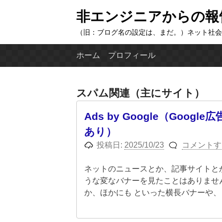
コ
非エンジニアからの報
ン
（旧：ブログ名の設定は、まだ。）ネット社会
テ
ン
ホーム
プロフィール
ツ
へ
ス
スパム関連（主にサイト）
キ
ッ
Ads by Google（Go
プ
あり）
投稿日:
2025/10/23
コメントす
ネットのニュースとか、記事サイトとか
うな変なバナーを見たことはありません
か、ほかにも といった横長バナーや、