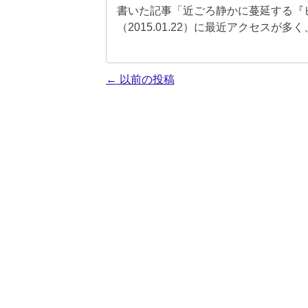
書いた記事「近ごろ静かに蔓延する『
（2015.01.22）に最近アクセスが
投
←
以前の投稿
稿
ナ
ビ
ゲ
ー
シ
ョ
ン