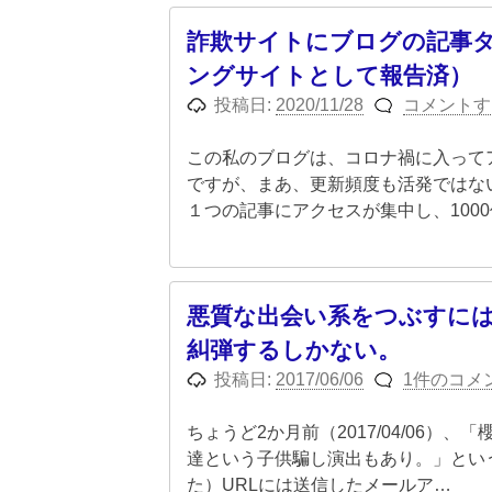
詐欺サイトにブログの記事
ングサイトとして報告済）
投稿日:
2020/11/28
コメントす
この私のブログは、コロナ禍に入って
ですが、まあ、更新頻度も活発ではな
１つの記事にアクセスが集中し、100
悪質な出会い系をつぶすに
糾弾するしかない。
投稿日:
2017/06/06
1件のコメ
ちょうど2か月前（2017/04/06）、
達という子供騙し演出もあり。」とい
た）URLには送信したメールア…