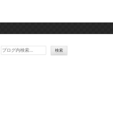
Search
for: