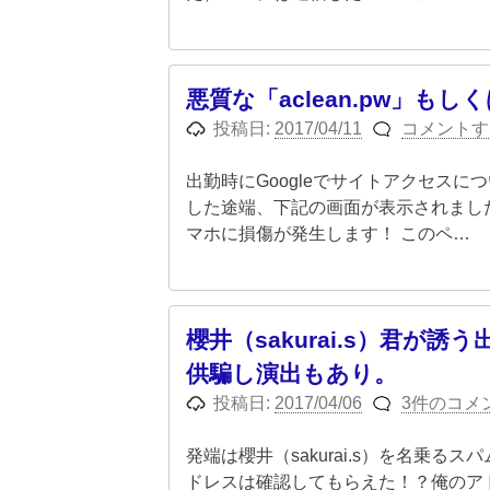
悪質な「aclean.pw」もしくは
投稿日:
2017/04/11
コメントす
出勤時にGoogleでサイトアクセス
した途端、下記の画面が表示されました。 
マホに損傷が発生します！ このペ…
櫻井（sakurai.s）君
供騙し演出もあり。
投稿日:
2017/04/06
3件のコメ
発端は櫻井（sakurai.s）を名乗
ドレスは確認してもらえた！？俺のアドレスは「