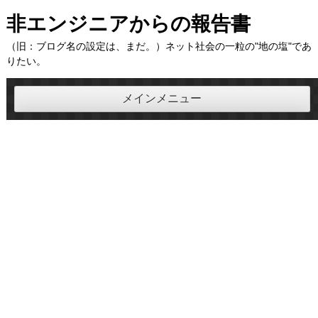
コ
非エンジニアからの報告書
ン
（旧：ブログ名の設定は、まだ。）ネット社会の一粒の"地の塩"であ
テ
りたい。
ン
ツ
メインメニュー
へ
ス
キ
ッ
プ