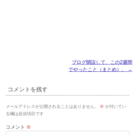
投
ブログ開設して、この2週間
でやったこと（まとめ）。
→
稿
ナ
コメントを残す
ビ
ゲ
メールアドレスが公開されることはありません。
※
が付いてい
ー
る欄は必須項目です
シ
コメント
※
ョ