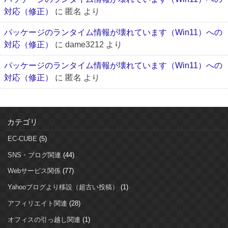
対応（修正）
に
匿名
より
パッケージのランタイム情報が壊れています（Win11）への
対応（修正）
に
dame3212
より
パッケージのランタイム情報が壊れています（Win11）への
対応（修正）
に
匿名
より
カテゴリ
EC-CUBE
(5)
SNS・ブログ関連
(44)
Webサービス関係
(77)
Yahooブログより移設（超古い投稿）
(1)
アフィリエイト関連
(28)
オフィスの引っ越し関連
(1)