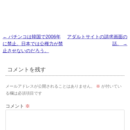
投
←
パチンコは韓国で2006年
アダルトサイトの請求画面の
に禁止。日本では公権力が禁
話。
→
稿
止させないのだろう。
ナ
ビ
コメントを残す
ゲ
ー
メールアドレスが公開されることはありません。
※
が付いてい
シ
る欄は必須項目です
ョ
コメント
※
ン