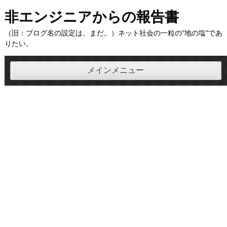
コ
非エンジニアからの報告書
ン
（旧：ブログ名の設定は、まだ。）ネット社会の一粒の"地の塩"であ
テ
りたい。
ン
ツ
メインメニュー
へ
ス
キ
ッ
プ