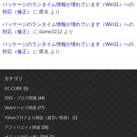
パッケージのランタイム情報が壊れています（Win11）への
対応（修正）
に
匿名
より
パッケージのランタイム情報が壊れています（Win11）への
対応（修正）
に
dame3212
より
パッケージのランタイム情報が壊れています（Win11）への
対応（修正）
に
匿名
より
カテゴリ
EC-CUBE
(5)
SNS・ブログ関連
(44)
Webサービス関係
(77)
Yahooブログより移設（超古い投稿）
(1)
アフィリエイト関連
(28)
オフィスの引っ越し関連
(1)