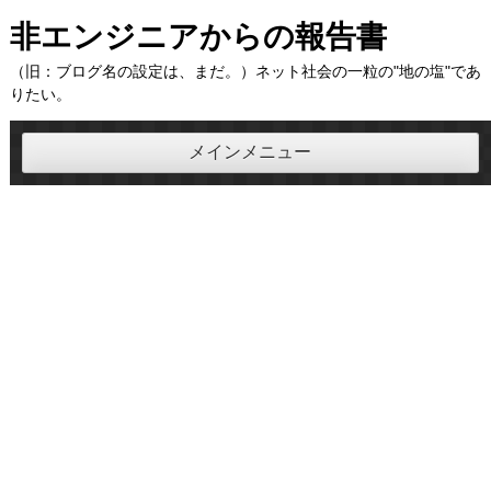
コ
非エンジニアからの報告書
ン
（旧：ブログ名の設定は、まだ。）ネット社会の一粒の"地の塩"であ
テ
りたい。
ン
ツ
メインメニュー
へ
ス
キ
ッ
プ