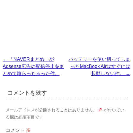
投
←
「NAVERまとめ」が
バッテリーを使い切ってしま
Adsense広告の配信停止をま
ったMacBook Airはすぐには
稿
とめて喰らっちゃった件。
起動しない件。
→
ナ
ビ
コメントを残す
ゲ
ー
メールアドレスが公開されることはありません。
※
が付いてい
シ
る欄は必須項目です
ョ
コメント
※