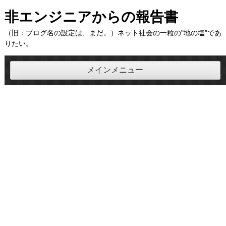
コ
非エンジニアからの報告書
ン
（旧：ブログ名の設定は、まだ。）ネット社会の一粒の"地の塩"であ
テ
りたい。
ン
ツ
メインメニュー
へ
ス
キ
ッ
プ