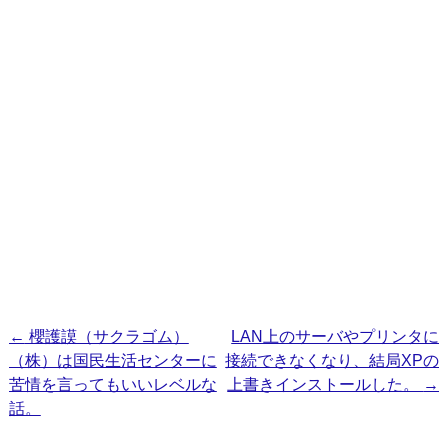
投
←
櫻護謨（サクラゴム）
LAN上のサーバやプリンタに
（株）は国民生活センターに
接続できなくなり、結局XPの
稿
苦情を言ってもいいレベルな
上書きインストールした。
→
ナ
話。
ビ