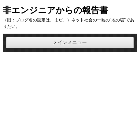
コ
非エンジニアからの報告書
ン
（旧：ブログ名の設定は、まだ。）ネット社会の一粒の"地の塩"であ
テ
りたい。
ン
ツ
メインメニュー
へ
ス
キ
ッ
プ