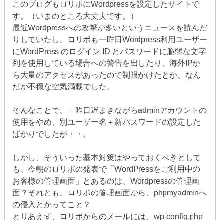
このブログもロリポにWordpressを設定したサイトで
す。（いまのところ大丈夫です。）
最近Wordpressへの攻撃が多いというニュースを読んだ
りしていたし、ロリポも一昨日Wordpress利用ユーザー
にWordPress のログイン ID とパスワードに脆弱な文字
列を使用している場合への警告を出したり、海外IPか
ら大量のアクセスがあったので制限かけたとか、なん
だか不穏な空気満載でした。
そんなことで、一昨日遅まきながらadminアカウントの
使用をやめ、別ユーザー名＋新パスワードの設定した
ばかりでしたが・・。
しかし、そういった基本対策はやっておくべきとして
も、今朝のロリポの発表で「WordPressをご利用中の
お客様の管理画面」とあるのは、Wordpressの管理画
面？それとも、ロリポの管理画面から、phpmyadminへ
の侵入とかってこと？
とりあえず、ロリポからのメールには、wp-config.php