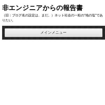
コ
非エンジニアからの報告書
ン
（旧：ブログ名の設定は、まだ。）ネット社会の一粒の"地の塩"であ
テ
りたい。
ン
ツ
メインメニュー
へ
ス
キ
ッ
プ