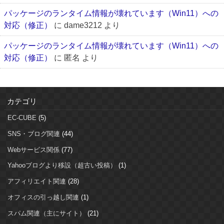
パッケージのランタイム情報が壊れています（Win11）への
対応（修正）
に
dame3212
より
パッケージのランタイム情報が壊れています（Win11）への
対応（修正）
に
匿名
より
カテゴリ
EC-CUBE
(5)
SNS・ブログ関連
(44)
Webサービス関係
(77)
Yahooブログより移設（超古い投稿）
(1)
アフィリエイト関連
(28)
オフィスの引っ越し関連
(1)
スパム関連（主にサイト）
(21)