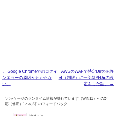
投
←
Google Chromeでのログイ
AWSのWAFで特定DirのIP許
ンエラーの原因がわからな
可（制限）に一部除外Dirの設
稿
い。
定をした話。
→
ナ
ビ
“
パッケージのランタイム情報が壊れています（WIN11）への対
ゲ
応（修正）
” への5件のフィードバック
ー