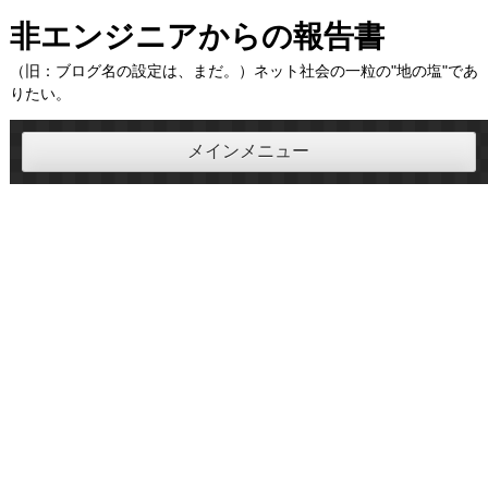
コ
非エンジニアからの報告書
ン
（旧：ブログ名の設定は、まだ。）ネット社会の一粒の"地の塩"であ
テ
りたい。
ン
ツ
メインメニュー
へ
ス
キ
ッ
プ