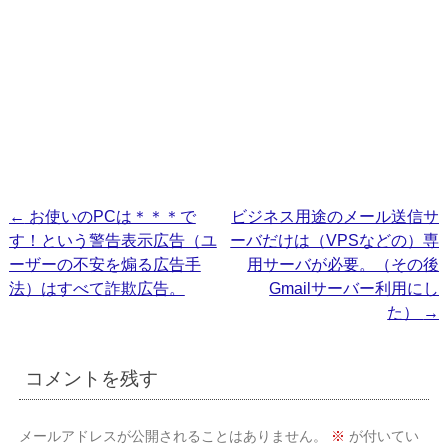
投
←
お使いのPCは＊＊＊で
ビジネス用途のメール送信サ
す！という警告表示広告（ユ
ーバだけは（VPSなどの）専
稿
ーザーの不安を煽る広告手
用サーバが必要。（その後
ナ
法）はすべて詐欺広告。
Gmailサーバー利用にし
ビ
た）
→
ゲ
ー
コメントを残す
シ
ョ
メールアドレスが公開されることはありません。
※
が付いてい