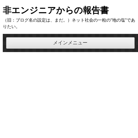
コ
非エンジニアからの報告書
ン
（旧：ブログ名の設定は、まだ。）ネット社会の一粒の"地の塩"であ
テ
りたい。
ン
ツ
メインメニュー
へ
ス
キ
ッ
プ