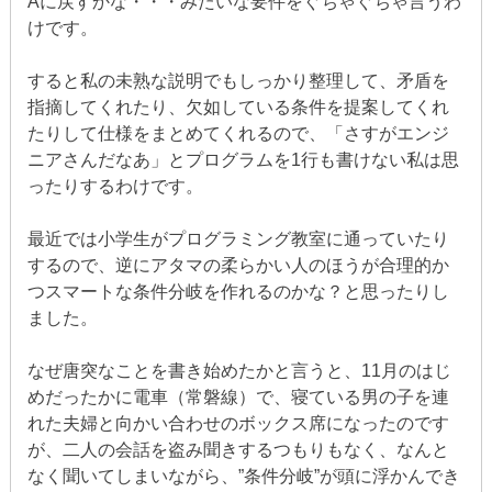
Aに戻すかな・・・みたいな要件をぐちゃぐちゃ言うわ
けです。
すると私の未熟な説明でもしっかり整理して、矛盾を
指摘してくれたり、欠如している条件を提案してくれ
たりして仕様をまとめてくれるので、「さすがエンジ
ニアさんだなあ」とプログラムを1行も書けない私は思
ったりするわけです。
最近では小学生がプログラミング教室に通っていたり
するので、逆にアタマの柔らかい人のほうが合理的か
つスマートな条件分岐を作れるのかな？と思ったりし
ました。
なぜ唐突なことを書き始めたかと言うと、11月のはじ
めだったかに電車（常磐線）で、寝ている男の子を連
れた夫婦と向かい合わせのボックス席になったのです
が、二人の会話を盗み聞きするつもりもなく、なんと
なく聞いてしまいながら、”条件分岐”が頭に浮かんでき