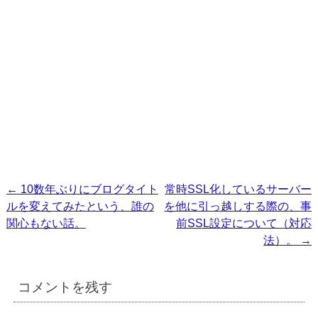
投
←
10数年ぶりにブログタイト
常時SSL化しているサーバー
ルを変えてみたという、誰の
を他に引っ越しする際の、事
稿
関心もない話。
前SSL設定について（対応
ナ
法）。
→
ビ
ゲ
コメントを残す
ー