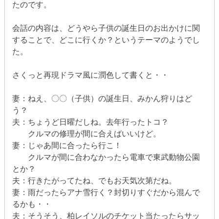
たのです。
会話の内容は、どうやら子供の誕生日のお出かけに関
することで、どこに行くか？というテーマのようでし
た。
さくっと再現ドラマ風に潤色して書くと・・
妻：ねえ、〇〇（子供）の誕生日、みかん狩りはど
う？
夫：ちょうど日曜だしね。去年行ったトコ？
クルマの修理が間に合えばいいけど。
妻：じゃあ間に合ったら行こ！
クルマが間に合わなかったら電車で東武動物公園
とか？
夫：行きたがってたね、でもお天気次第だね。
妻：雨だったらアナ雪行く？封切りすぐだから混んで
るかも・・
夫：そうそう、柏レイソルのチケット当たったらサッ