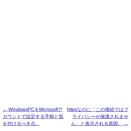
投
←
WindowsPCをMicrosoftア
httpsなのに「この接続ではプ
カウントで設定する手順と気
ライバシーが保護されませ
稿
を付けるべき点。
ん」と表示される原因。
→
ナ