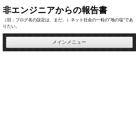
コ
非エンジニアからの報告書
ン
（旧：ブログ名の設定は、まだ。）ネット社会の一粒の"地の塩"であ
テ
りたい。
ン
ツ
メインメニュー
へ
ス
キ
ッ
プ