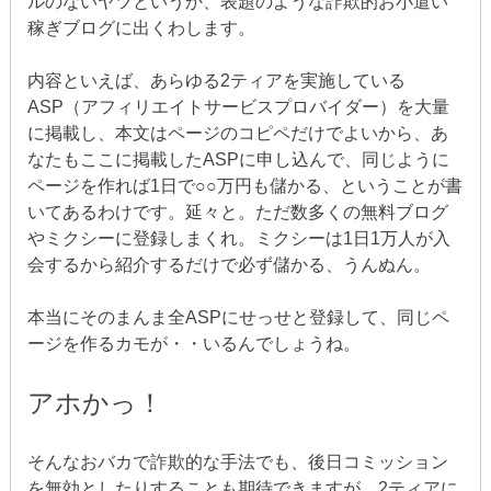
ルのないヤツというか、表題のような詐欺的お小遣い
稼ぎブログに出くわします。
内容といえば、あらゆる2ティアを実施している
ASP（アフィリエイトサービスプロバイダー）を大量
に掲載し、本文はページのコピペだけでよいから、あ
なたもここに掲載したASPに申し込んで、同じように
ページを作れば1日で○○万円も儲かる、ということが書
いてあるわけです。延々と。ただ数多くの無料ブログ
やミクシーに登録しまくれ。ミクシーは1日1万人が入
会するから紹介するだけで必ず儲かる、うんぬん。
本当にそのまんま全ASPにせっせと登録して、同じペ
ージを作るカモが・・いるんでしょうね。
アホかっ！
そんなおバカで詐欺的な手法でも、後日コミッション
を無効としたりすることも期待できますが、2ティアに