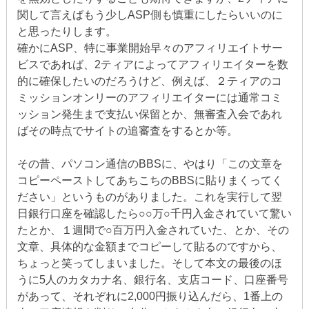
関して言えばもう少しASP側も慎重にしたらいいのに
と思ったりします。
確かにASP、特に事業開始早々のアフィリエイトサー
ビスであれば、2ティアによってアフィリエイターを数
的に確保したいのだろうけど、例えば、２ティアのコ
ミッションオンリーのアフィリエイターには通常コミ
ッション発生まで支払い保留とか、無審査入会であれ
ばその時点でサイトの追審査をするとか等。
その昔、パソコン通信のBBSに、やはり「この文章を
コピーペーストしてあちこちのBBSに貼りまくってく
ださい」というものがありました。これを実行して翌
日銀行口座を確認したら○○万○千円入金されていて驚い
たとか、１週間で○百万円入金されていた、とか、その
文章、具体的な金額までコピーして貼るのですから、
ちょっと笑ってしまいました。そして本文の最後のほ
うに5人のカタカナ名、銀行名、支店コード、口座番号
があって、それぞれに2,000円振り込んだら、1番上の