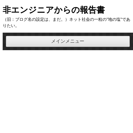
コ
非エンジニアからの報告書
ン
（旧：ブログ名の設定は、まだ。）ネット社会の一粒の"地の塩"であ
テ
りたい。
ン
ツ
メインメニュー
へ
ス
キ
ッ
プ