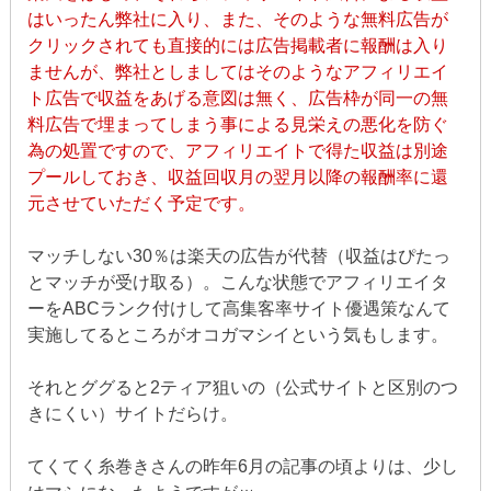
はいったん弊社に入り、また、そのような無料広告が
クリックされても直接的には広告掲載者に報酬は入り
ませんが、弊社としましてはそのようなアフィリエイ
ト広告で収益をあげる意図は無く、広告枠が同一の無
料広告で埋まってしまう事による見栄えの悪化を防ぐ
為の処置ですので、アフィリエイトで得た収益は別途
プールしておき、収益回収月の翌月以降の報酬率に還
元させていただく予定です。
マッチしない30％は楽天の広告が代替（収益はぴたっ
とマッチが受け取る）。こんな状態でアフィリエイタ
ーをABCランク付けして高集客率サイト優遇策なんて
実施してるところがオコガマシイという気もします。
それとググると2ティア狙いの（公式サイトと区別のつ
きにくい）サイトだらけ。
てくてく糸巻きさんの昨年6月の記事の頃よりは、少し