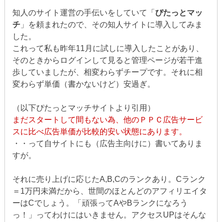
知人のサイト運営の手伝いをしていて「
ぴたっとマッ
チ
」を頼まれたので、その知人サイトに導入してみま
した。
これって私も昨年11月に試しに導入したことがあり、
そのときからログインして見ると管理ページが若干進
歩していましたが、相変わらずチープです。それに相
変わらず単価（書かないけど）安過ぎ。
（以下ぴたっとマッチサイトより引用）
まだスタートして間もない為、他のＰＰＣ広告サービ
スに比べ広告単価が比較的安い状態にあります。
・・って自サイトにも（広告主向けに）書いてありま
すが。
それに売り上げに応じたA,B,Cのランクあり。Cランク
＝1万円未満だから、世間のほとんどのアフィリエイタ
ーはCでしょう。「頑張ってAやBランクになろう
っ！」ってわけにはいきません。アクセスUPはそんな