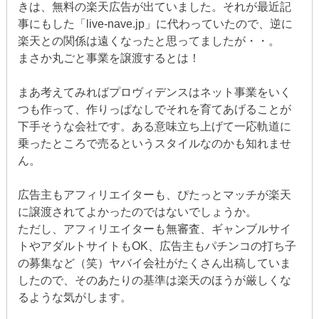
きは、無料の楽天広告が出ていました。それが最近記
事にもした「live-nave.jp」に代わっていたので、逆に
楽天との関係は遠くなったと思ってましたが・・。
まさか丸ごと事業を譲渡するとは！
まあ考えてみればプロヴィデンスはネット事業をいく
つも作って、作りっぱなしでそれを育てあげることが
下手そうな会社です。ある意味立ち上げて一応軌道に
乗ったところで売るというスタイルなのかも知れませ
ん。
広告主もアフィリエイターも、ぴたっとマッチが楽天
に譲渡されてよかったのではないでしょうか。
ただし、アフィリエイターも無審査、ギャンブルサイ
トやアダルトサイトもOK、広告主もパチンコの打ち子
の募集など（笑）ヤバイ会社がたくさん出稿していま
したので、そのあたりの基準は楽天のほうが厳しくな
るような気がします。