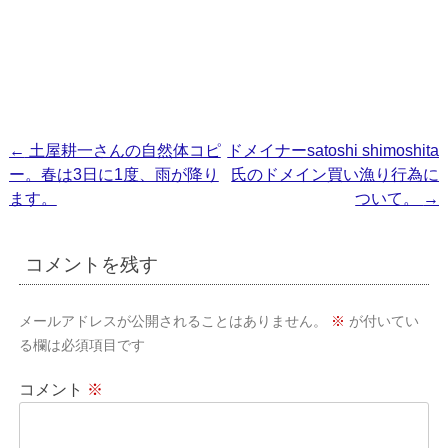
投
←
土屋耕一さんの自然体コピ
ドメイナーsatoshi shimoshita
ー。春は3日に1度、雨が降り
氏のドメイン買い漁り行為に
稿
ます。
ついて。
→
ナ
ビ
コメントを残す
ゲ
ー
メールアドレスが公開されることはありません。
※
が付いてい
シ
る欄は必須項目です
ョ
コメント
※
ン