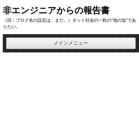
コ
非エンジニアからの報告書
ン
（旧：ブログ名の設定は、まだ。）ネット社会の一粒の"地の塩"であ
テ
りたい。
ン
ツ
メインメニュー
へ
ス
キ
ッ
プ