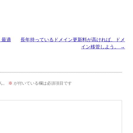
・最適
長年持っているドメイン更新料が高ければ、ドメ
イン移管しよう。
→
ん。
※
が付いている欄は必須項目です