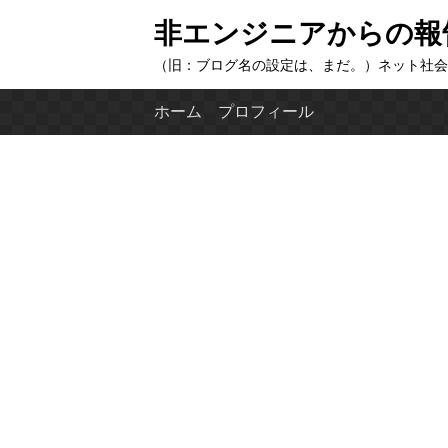
コ
非エンジニアからの報
ン
（旧：ブログ名の設定は、まだ。）ネット社会
テ
ン
ホーム
プロフィール
ツ
へ
ス
キ
ッ
プ