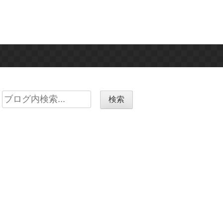
Search
for: