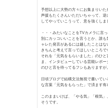
予想以上に大勢の方々にお集まりいた
声援もたくさんいただいちゃって、逆
してやっていこうって、意を強くしま
・・・みたいなことをTVカメラに言
別にカッコいいことを言うとか、誰も
ャレた発言があるには越したことはな
きちんと考えて言ってほしいところで
それを「元気をもらいました」のひと
ま、インタビューしている芸能レポー
のひと言を待ってるフシもありますが
日頃ブログで結構文法無視で書いてい
な言葉「元気をもらった」で済ます有
このままいけば、「やる気」「根気」
そうです。