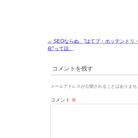
投
←
SEOならぬ、”はてブ・ホッテントリ
化”って話。
稿
ナ
コメントを残す
ビ
ゲ
メールアドレスが公開されることはありませ
ー
シ
コメント
※
ョ
ン