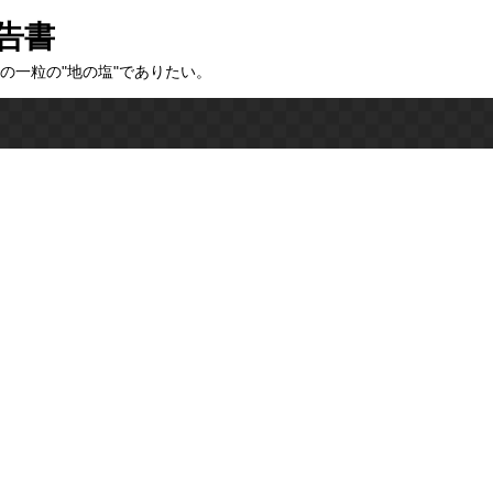
告書
の一粒の"地の塩"でありたい。