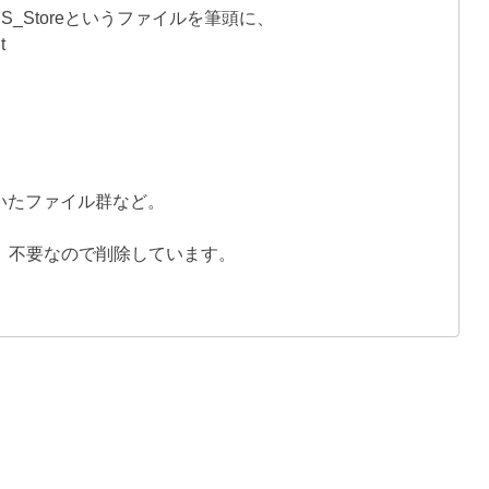
S_Storeというファイルを筆頭に、
t
いたファイル群など。
）不要なので削除しています。