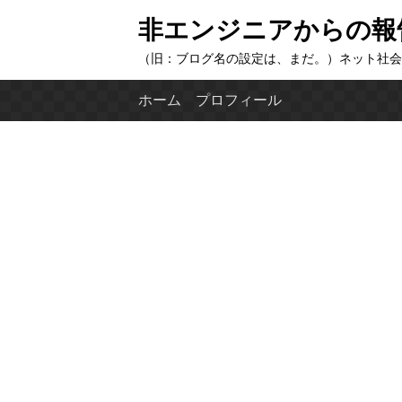
コ
非エンジニアからの報
ン
（旧：ブログ名の設定は、まだ。）ネット社会
テ
ン
ホーム
プロフィール
ツ
へ
ス
キ
ッ
プ