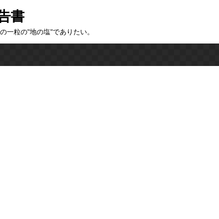
告書
の一粒の"地の塩"でありたい。