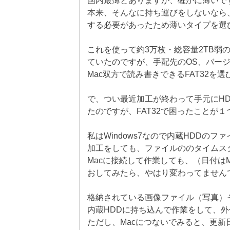
国内最薄とありますが、確かに薄いで
本来、そんなに持ち運びをしないなら
する必要があったため薄いタイプを選
これを使って約3万枚・総容量2TB弱
ていたのですが、手配先のOS、バージ
Mac双方で読み書きできるFAT32を
で、つい最近加工が終わって手元にH
たのですが、FAT32で困ったことが１
私はWindows7なので内蔵HDDのフ
加工をしても、ファイルののタイムス
Macに接続して作業しても、（日付はM
おしてみたら、やはり変わってません
格納されている画像ファイル（写真）そ
内蔵HDDに持ち込んで作業をして、外
ただし、Macにつないでみると、更新