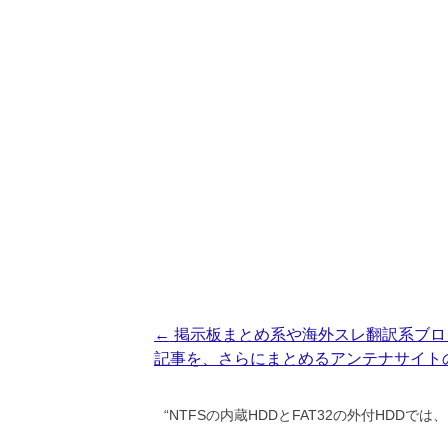
投
←
掲示板まとめ系や海外スレ翻訳系ブロ
記事を、さらにまとめるアンテナサイト
稿
ナ
“
NTFSの内蔵HDDとFAT32の外付HDD
ビ