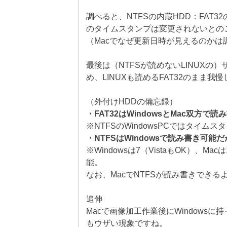
調べると、NTFSの内蔵HDD：FAT
のタイムスタンプは変更されないとの
（Macでなぜ更新日時が見えるのかは
最後は（NTFSが読めないLINUXの
め、LINUXも読めるFAT32のまま
（外付けHDDの備忘録）
・FAT32はWindowsとMac双方で
※NTFSのWindowsPCではタイム
・NTFSはWindowsで読み書き可
※Windowsは7（VistaもOK）、Mac
能。
なお、MacでNTFSが読み書きでき
追伸
Macで画像加工作業後にWindows
もウザい現象ですね。