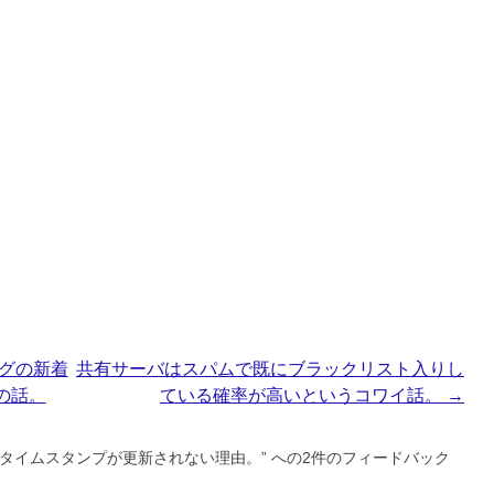
グの新着
共有サーバはスパムで既にブラックリスト入りし
の話。
ている確率が高いというコワイ話。
→
では、タイムスタンプが更新されない理由。
” への2件のフィードバック