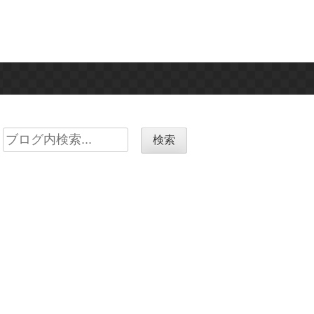
Search
for: