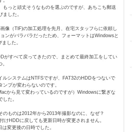
す。
、もっと頑丈そうなものを選ぶのですが、あちこち郵送
びました。
の画像（TIF)の加工処理を先月、在宅スタッフらに依頼し
ョンがバラバラだったため、フォーマットはWindowsと
選びました。
DDがすべて戻ってきたので、まとめて最終加工をしてい
つ。
ァイルシステムはNTFSですが、FAT32のHDDをつないで
タンプが変わらないのです。
acから見て変わっているのですが）Windowsに繋ぎな
でした。
のものは2012年から2013年撮影なのに、なぜ？
付けHDDに戻しても更新日時が変更されません。
日は変更後の日時でした。