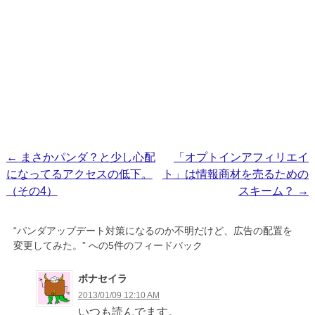
投
←
まさかパンダ？と少し心配
「オプトインアフィリエイ
になってるアクセスの低下。
ト」は情報商材を売るための
稿
（その4）
スキーム？
→
ナ
ビ
“
パンダアップデート対策になるのか不明だけど、広告の配置を
ゲ
変更してみた。
” への5件のフィードバック
ー
ボナセイラ
シ
2013/01/09 12:10 AM
ョ
いつも読んでます。