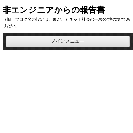
コ
非エンジニアからの報告書
ン
（旧：ブログ名の設定は、まだ。）ネット社会の一粒の"地の塩"であ
テ
りたい。
ン
ツ
メインメニュー
へ
ス
キ
ッ
プ