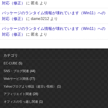
対応（修正）
に
匿名
より
パッケージのランタイム情報が壊れています（Win11）への
対応（修正）
に
dame3212
より
パッケージのランタイム情報が壊れています（Win11）への
対応（修正）
に
匿名
より
カテゴリ
EC-CUBE
(5)
SNS・ブログ関連
(44)
Webサービス関係
(77)
Yahooブログより移設（超古い投稿）
(1)
アフィリエイト関連
(28)
オフィスの引っ越し関連
(1)