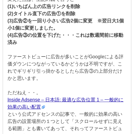
(1)いちばん上の広告リンクを削除
(2)タイトル直下の広告①を削除
(3)広告②を一回り小さい広告2個に変更 ※翌日大1個
小1個に変更しました。
(4)広告③の位置を下げた・・・これは数週間前に移動
済み
ファーストビューに広告が多いことがGoogleによる評
価ダウンにつながっているかどうかは不明ですが、こ
れでギリギリ引っ掛かるとしたら広告③の上部分だけ
かと思います。
ただねえ・・。
Inside Adsense – 日本語: 最適な広告位置 1 – 一般的に
効果の高い配置
という公式アドセンスの記事で、一般的に効果の高い
広告の設置場所の１つとして「スクロールせずに見え
る範囲」とも書いてあって、それってファーストビュ