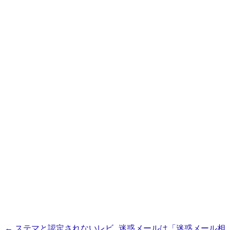
投
←
ステマと認定されないレビ
迷惑メールは「迷惑メール相