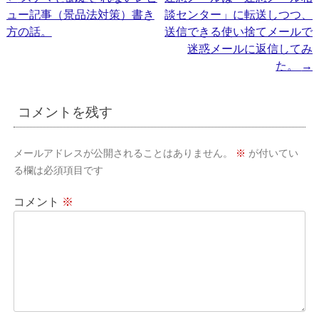
ュー記事（景品法対策）書き
談センター」に転送しつつ、
稿
方の話。
送信できる使い捨てメールで
ナ
迷惑メールに返信してみ
ビ
た。
→
ゲ
ー
コメントを残す
シ
ョ
メールアドレスが公開されることはありません。
※
が付いてい
る欄は必須項目です
ン
コメント
※