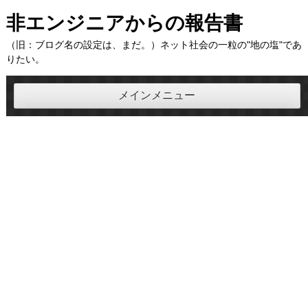
コ
非エンジニアからの報告書
ン
（旧：ブログ名の設定は、まだ。）ネット社会の一粒の"地の塩"であ
テ
りたい。
ン
ツ
メインメニュー
へ
ス
キ
ッ
プ