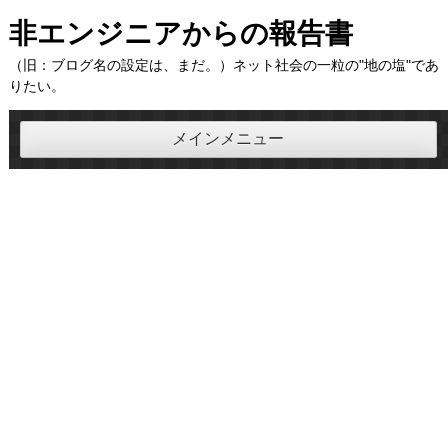
コ
非エンジニアからの報告書
ン
（旧：ブログ名の設定は、まだ。）ネット社会の一粒の"地の塩"であ
テ
りたい。
ン
ツ
メインメニュー
へ
ス
キ
ッ
プ