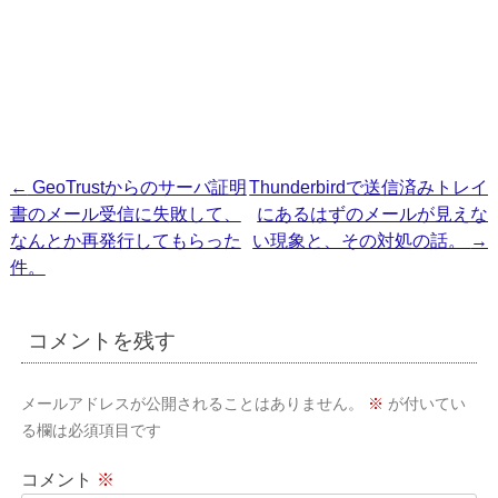
投
←
GeoTrustからのサーバ証明
Thunderbirdで送信済みトレイ
書のメール受信に失敗して、
にあるはずのメールが見えな
稿
なんとか再発行してもらった
い現象と、その対処の話。
→
ナ
件。
ビ
ゲ
コメントを残す
ー
シ
メールアドレスが公開されることはありません。
※
が付いてい
ョ
る欄は必須項目です
ン
コメント
※