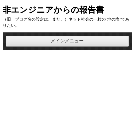
コ
非エンジニアからの報告書
ン
（旧：ブログ名の設定は、まだ。）ネット社会の一粒の"地の塩"であ
テ
りたい。
ン
ツ
メインメニュー
へ
ス
キ
ッ
プ