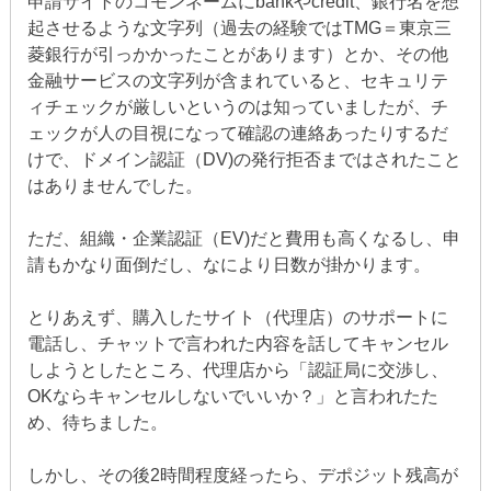
申請サイトのコモンネームにbankやcredit、銀行名を想
起させるような文字列（過去の経験ではTMG＝東京三
菱銀行が引っかかったことがあります）とか、その他
金融サービスの文字列が含まれていると、セキュリテ
ィチェックが厳しいというのは知っていましたが、チ
ェックが人の目視になって確認の連絡あったりするだ
けで、ドメイン認証（DV)の発行拒否まではされたこと
はありませんでした。
ただ、組織・企業認証（EV)だと費用も高くなるし、申
請もかなり面倒だし、なにより日数が掛かります。
とりあえず、購入したサイト（代理店）のサポートに
電話し、チャットで言われた内容を話してキャンセル
しようとしたところ、代理店から「認証局に交渉し、
OKならキャンセルしないでいいか？」と言われたた
め、待ちました。
しかし、その後2時間程度経ったら、デポジット残高が