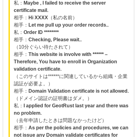
私：
Maybe , I failed to receive the server
certificate mail.
相手：
Hi XXXX
（私の名前）
相手：
Let me pull up your order records..
私：
Order ID ********
相手：
Checking, Please wait..
（10分ぐらい待たされて）
相手：
This website is involve with ****** –
Therefore, You have to enroll in Organization
validation certificate.
（このサイトは******に関連しているから組織・企業
認証が必要よ。）
相手：
Domain Validation certificate is not allowed.
（ドメイン認証の証明書はダメ。）
私：
I applied for GeotRust last year and there was
no problem.
（去年申請したときは問題なかったけど）
相手：
As per the policies and procedures, we can
not issue any Domain validate certificates for