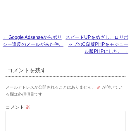
投
←
Google Adsenseからポリ
スピードUPをめざし、ロリポ
シー違反のメールが来た件。
ップのCGI版PHPをモジュー
稿
ル版PHPにした。
→
ナ
ビ
コメントを残す
ゲ
ー
メールアドレスが公開されることはありません。
※
が付いてい
シ
る欄は必須項目です
ョ
コメント
※
ン