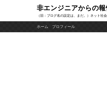
コ
非エンジニアからの報
ン
（旧：ブログ名の設定は、まだ。）ネット社会
テ
ン
ホーム
プロフィール
ツ
へ
ス
キ
ッ
プ