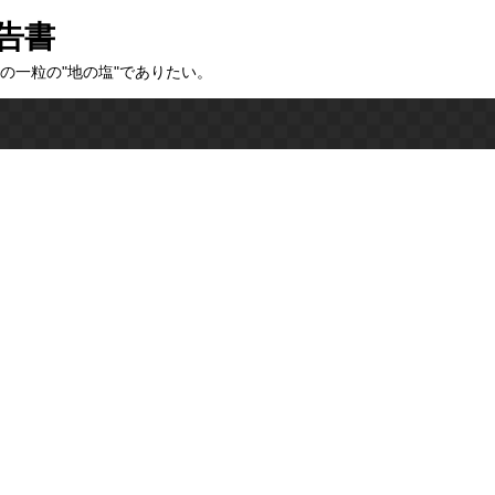
告書
の一粒の"地の塩"でありたい。