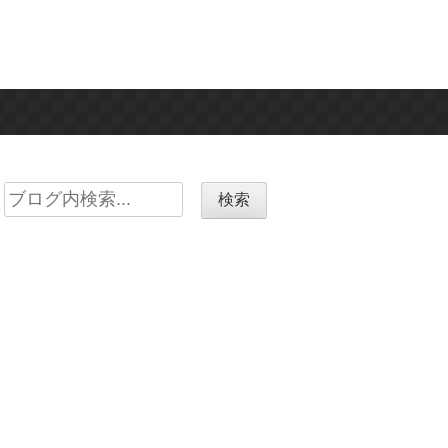
Search
for: