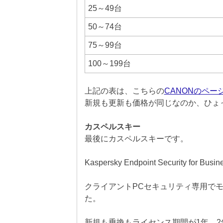
25～49台
50～74台
75～99台
100～199台
上記の表は、こちらの
CANONのペー
新規も更新も価格が同じなのか、ひょ
カスペルスキー
最後にカスペルスキーです。
Kaspersky Endpoint Security for B
クライアントPCセキュリティ専用でモ
た。
新規も乗換もライセンス期間が1年、2