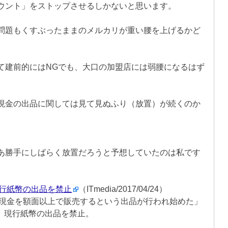
ウント」をストップさせるしかないと思います。
問題もくすぶったままのメルカリが重い腰を上げるかど
て建前的にはNGでも、大口の加盟店には弱腰になるはず
現金の出品に関しては見て見ぬふり（放置）が続くのか
あ勝手にしばらく放置だろうと予想していたのは私です
行紙幣の出品を禁止
（ITmedia/2017/04/24）
現金を額面以上で販売するという出品が行われ始めた」
日、現行紙幣の出品を禁止。