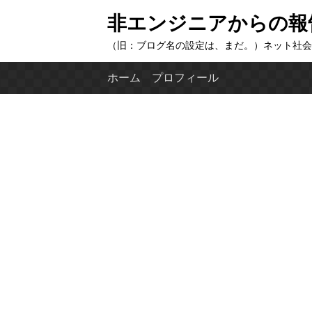
コ
非エンジニアからの報
ン
（旧：ブログ名の設定は、まだ。）ネット社会
テ
ン
ホーム
プロフィール
ツ
へ
ス
キ
ッ
プ