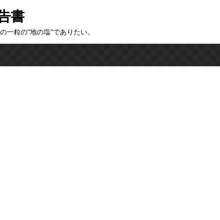
告書
の一粒の"地の塩"でありたい。