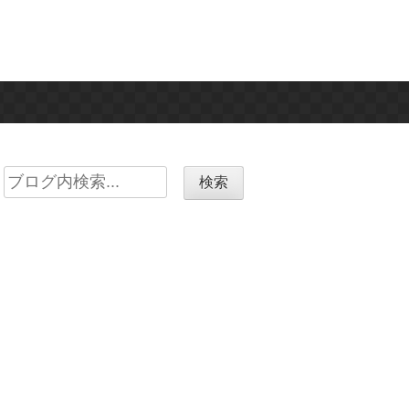
Search
for: