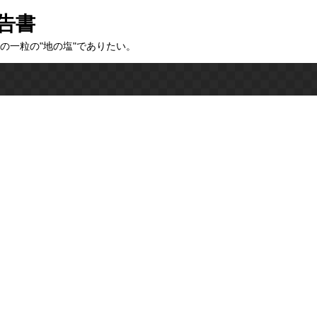
告書
の一粒の"地の塩"でありたい。