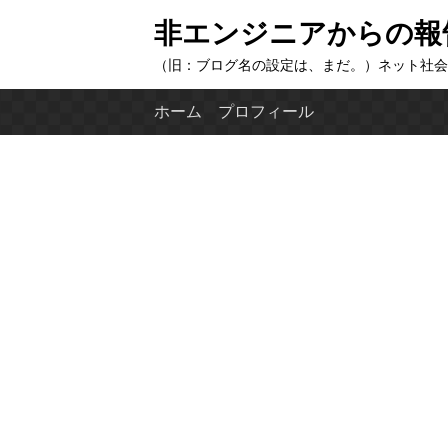
コ
非エンジニアからの報
ン
（旧：ブログ名の設定は、まだ。）ネット社会
テ
ン
ホーム
プロフィール
ツ
へ
ス
キ
ッ
プ