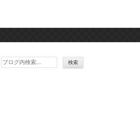
Search
for: