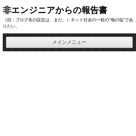
コ
非エンジニアからの報告書
ン
（旧：ブログ名の設定は、まだ。）ネット社会の一粒の"地の塩"であ
テ
りたい。
ン
ツ
メインメニュー
へ
ス
キ
ッ
プ