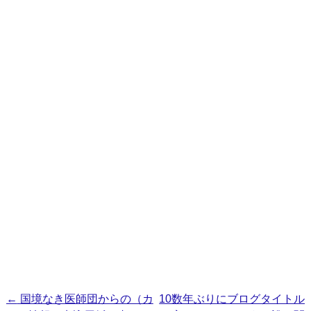
投
←
国境なき医師団からの（カ
10数年ぶりにブログタイトル