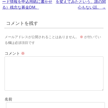
ード情報を申込用紙に書かせ
を変えてみたという、誰の関
稿
る）残念な募金DM。
心もない話。
→
ナ
ビ
コメントを残す
ゲ
ー
メールアドレスが公開されることはありません。
※
が付いてい
シ
る欄は必須項目です
ョ
コメント
※
ン
名前