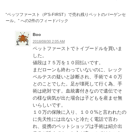
ナ
ビ
“
ペッツファースト（P’S-FIRST）で売れ残りペットのバーゲンセ
ゲ
ール。
” への2件のフィードバック
ー
Boo
シ
2018/08/30 2:05 AM
ョ
ペットファーストでトイプードルを買いま
した。
ン
値段は７５万を１０回払いです。
まだローンも終わっていないのに、レック
ペルテスの疑いと診断され、手術で４０万
とのことでした。足が壊死して行く為、手
術は絶対です。血統書付きなので遺伝でそ
の様な病気が出た場合は子どもを産ませ無
いらしいです。
１０万の保険に入り、１００%と言われたの
に先天性には出ないと冷たく電話で言わ
れ、提携のペットショップは手術は紹介出