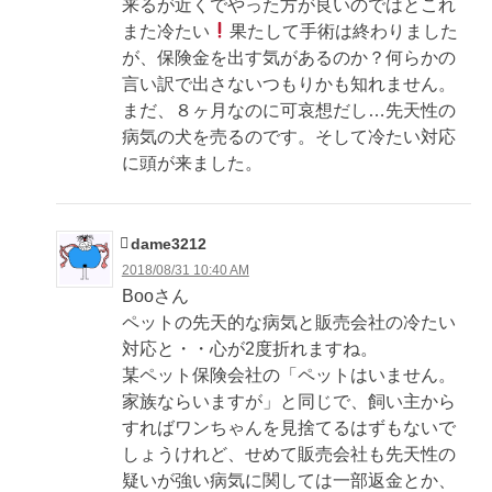
来るが近くでやった方が良いのではとこれ
また冷たい
果たして手術は終わりました
が、保険金を出す気があるのか？何らかの
言い訳で出さないつもりかも知れません。
まだ、８ヶ月なのに可哀想だし…先天性の
病気の犬を売るのです。そして冷たい対応
に頭が来ました。
dame3212
2018/08/31 10:40 AM
Booさん
ペットの先天的な病気と販売会社の冷たい
対応と・・心が2度折れますね。
某ペット保険会社の「ペットはいません。
家族ならいますが」と同じで、飼い主から
すればワンちゃんを見捨てるはずもないで
しょうけれど、せめて販売会社も先天性の
疑いが強い病気に関しては一部返金とか、