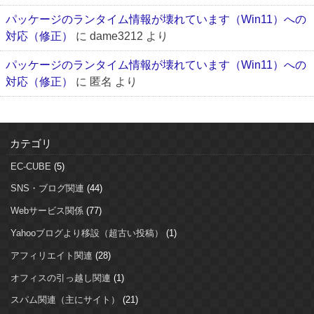
パッケージのランタイム情報が壊れています（Win11）への
対応（修正）
に
dame3212
より
パッケージのランタイム情報が壊れています（Win11）への
対応（修正）
に
匿名
より
カテゴリ
EC-CUBE
(5)
SNS・ブログ関連
(44)
Webサービス関係
(77)
Yahooブログより移設（超古い投稿）
(1)
アフィリエイト関連
(28)
オフィスの引っ越し関連
(1)
スパム関連（主にサイト）
(21)