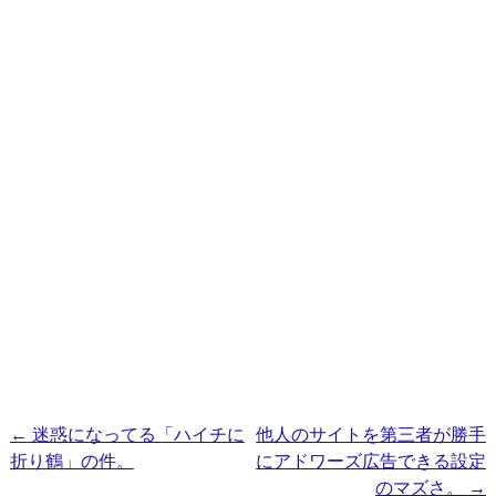
投
←
迷惑になってる「ハイチに
他人のサイトを第三者が勝手
折り鶴」の件。
にアドワーズ広告できる設定
稿
のマズさ。
→