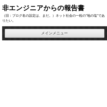
コ
非エンジニアからの報告書
ン
（旧：ブログ名の設定は、まだ。）ネット社会の一粒の"地の塩"であ
テ
りたい。
ン
ツ
メインメニュー
へ
ス
キ
ッ
プ