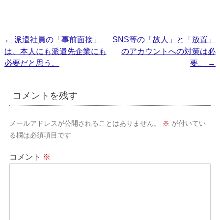
投
←
派遣社員の「事前面接」
SNS等の「故人」と「放置」
は、本人にも派遣先企業にも
のアカウントへの対策は必
稿
必要だと思う。
要。
→
ナ
ビ
コメントを残す
ゲ
ー
メールアドレスが公開されることはありません。
※
が付いてい
シ
る欄は必須項目です
ョ
コメント
※
ン