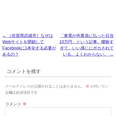
投
←
［佐賀県武雄市］なぜは
「東電が作業員に払った日当
Webサイトを閉鎖して
10万円」という記事。曖昧す
稿
Facebookに1本化する必要が
ぎて、いい感じにボカされて
ナ
あるの？
いる。よくわからない。
→
ビ
ゲ
コメントを残す
ー
シ
メールアドレスが公開されることはありません。
※
が付いてい
ョ
る欄は必須項目です
ン
コメント
※