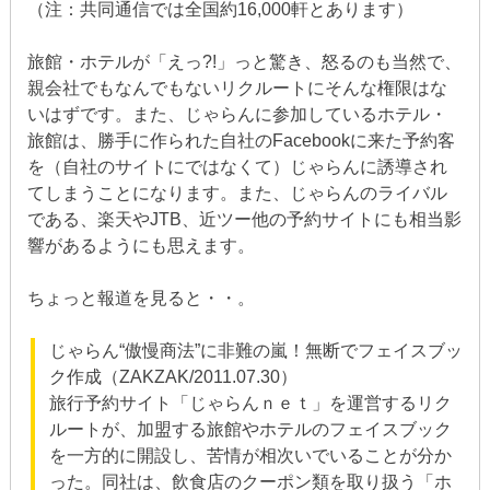
（注：共同通信では全国約16,000軒とあります）
旅館・ホテルが「えっ?!」っと驚き、怒るのも当然で、
親会社でもなんでもないリクルートにそんな権限はな
いはずです。また、じゃらんに参加しているホテル・
旅館は、勝手に作られた自社のFacebookに来た予約客
を（自社のサイトにではなくて）じゃらんに誘導され
てしまうことになります。また、じゃらんのライバル
である、楽天やJTB、近ツー他の予約サイトにも相当影
響があるようにも思えます。
ちょっと報道を見ると・・。
じゃらん“傲慢商法”に非難の嵐！無断でフェイスブッ
ク作成（ZAKZAK/2011.07.30）
旅行予約サイト「じゃらんｎｅｔ」を運営するリク
ルートが、加盟する旅館やホテルのフェイスブック
を一方的に開設し、苦情が相次いでいることが分か
った。同社は、飲食店のクーポン類を取り扱う「ホ