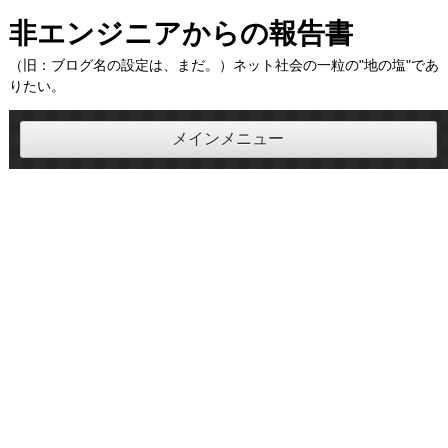
コ
非エンジニアからの報告書
ン
（旧：ブログ名の設定は、まだ。）ネット社会の一粒の"地の塩"であ
テ
りたい。
ン
ツ
メインメニュー
へ
ス
キ
ッ
プ