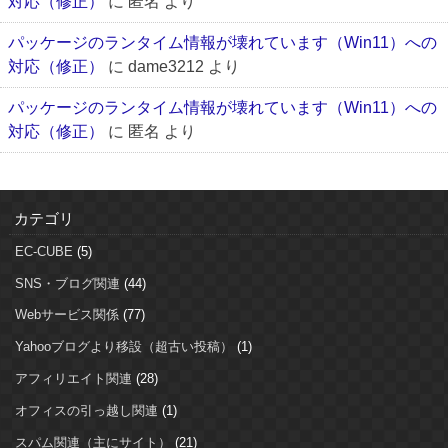
対応（修正）
に
匿名
より
パッケージのランタイム情報が壊れています（Win11）への
対応（修正）
に
dame3212
より
パッケージのランタイム情報が壊れています（Win11）への
対応（修正）
に
匿名
より
カテゴリ
EC-CUBE
(5)
SNS・ブログ関連
(44)
Webサービス関係
(77)
Yahooブログより移設（超古い投稿）
(1)
アフィリエイト関連
(28)
オフィスの引っ越し関連
(1)
スパム関連（主にサイト）
(21)