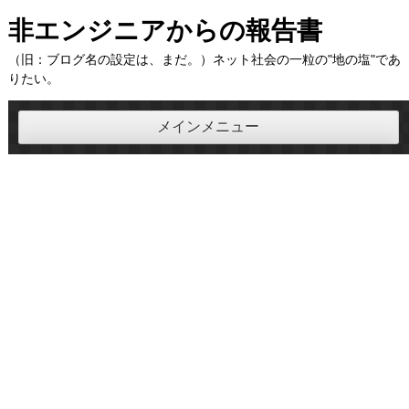
コ
非エンジニアからの報告書
ン
（旧：ブログ名の設定は、まだ。）ネット社会の一粒の"地の塩"であ
テ
りたい。
ン
ツ
メインメニュー
へ
ス
キ
ッ
プ