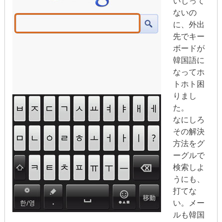
いじって
ないの
に、外出
先でキー
ボードが
韓国語に
なってホ
トホト困
りまし
た。
なにしろ
その解決
方法をグ
ーグルで
検索しよ
うにも、
打てな
い。メー
ルも韓国