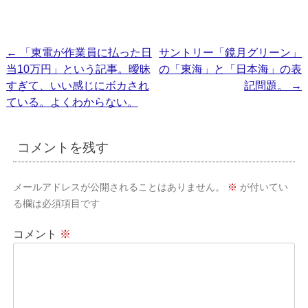
投
←
「東電が作業員に払った日
サントリー「鏡月グリーン」
当10万円」という記事。曖昧
の「東海」と「日本海」の表
稿
すぎて、いい感じにボカされ
記問題。
→
ナ
ている。よくわからない。
ビ
ゲ
コメントを残す
ー
シ
メールアドレスが公開されることはありません。
※
が付いてい
ョ
る欄は必須項目です
ン
コメント
※