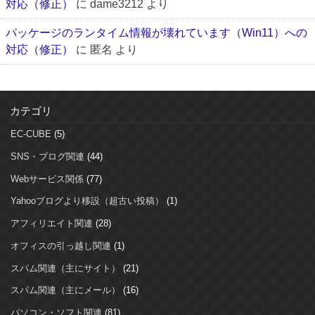
対応（修正）
に
dame3212
より
パッケージのランタイム情報が壊れています（Win11）への
対応（修正）
に
匿名
より
カテゴリ
EC-CUBE
(5)
SNS・ブログ関連
(44)
Webサービス関係
(77)
Yahooブログより移設（超古い投稿）
(1)
アフィリエイト関連
(28)
オフィスの引っ越し関連
(1)
スパム関連（主にサイト）
(21)
スパム関連（主にメール）
(16)
パソコン・ソフト関連
(81)