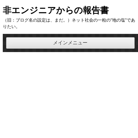
コ
非エンジニアからの報告書
ン
（旧：ブログ名の設定は、まだ。）ネット社会の一粒の"地の塩"であ
テ
りたい。
ン
ツ
メインメニュー
へ
ス
キ
ッ
プ