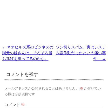
投
←
ネオヒルズ系のビジネスの
ワン切りスパム。実はシステ
胴元の皆さんは、そろそろ勝
ム誤作動だったという痛い事
稿
ち逃げを狙ってるのかな。
件。
→
ナ
ビ
コメントを残す
ゲ
ー
メールアドレスが公開されることはありません。
※
が付いてい
シ
る欄は必須項目です
ョ
コメント
※
ン