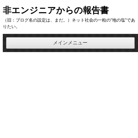
コ
非エンジニアからの報告書
ン
（旧：ブログ名の設定は、まだ。）ネット社会の一粒の"地の塩"であ
テ
りたい。
ン
ツ
メインメニュー
へ
ス
キ
ッ
プ