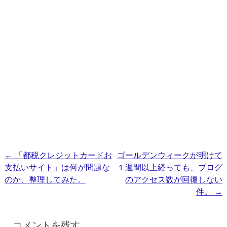
投
←
「都税クレジットカードお
ゴールデンウィークが明けて
支払いサイト」は何が問題な
１週間以上経っても、ブログ
稿
のか、整理してみた。
のアクセス数が回復しない
ナ
件。
→
ビ
ゲ
コメントを残す