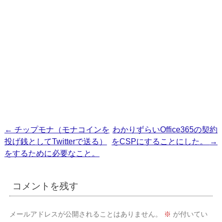
投
←
チップモナ（モナコインを
わかりずらいOffice365の契約
投げ銭としてTwitterで送る）
をCSPにすることにした。
→
稿
をするために必要なこと。
ナ
ビ
コメントを残す
ゲ
ー
メールアドレスが公開されることはありません。
※
が付いてい