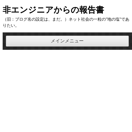
コ
非エンジニアからの報告書
ン
（旧：ブログ名の設定は、まだ。）ネット社会の一粒の"地の塩"であ
テ
りたい。
ン
ツ
メインメニュー
へ
ス
キ
ッ
プ