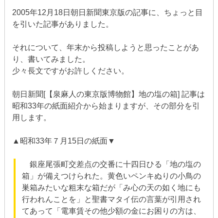
2005年12月18日朝日新聞東京版の記事に、ちょっと目
を引いた記事がありました。
それについて、年末から投稿しようと思ったことがあ
り、書いてみました。
少々長文ですがお許しください。
朝日新聞[【泉麻人の東京版博物館】地の塩の箱] 記事は
昭和33年の紙面紹介から始まりますが、その部分を引
用します。
▲昭和33年７月15日の紙面▼
銀座尾張町交差点の交番に十四日ひる「地の塩の
箱」が備えつけられた。黄色いペンキぬりの小鳥の
巣箱みたいな粗末な箱だが「み心の天の如く地にも
行われんことを」と聖書マタイ伝の言葉が引用され
てあって「電車賃その他少額の金にお困りの方は、