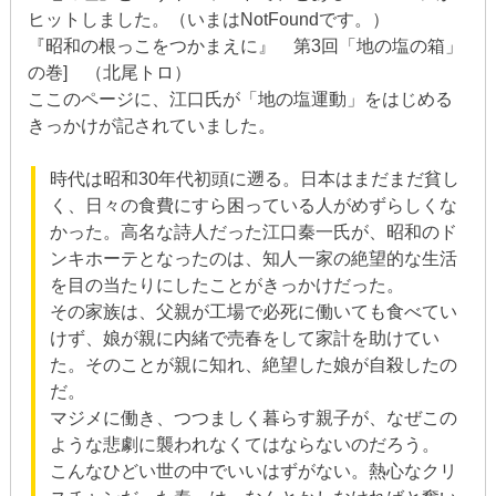
ヒットしました。（いまはNotFoundです。）
『昭和の根っこをつかまえに』 第3回「地の塩の箱」
の巻] （北尾トロ）
ここのページに、江口氏が「地の塩運動」をはじめる
きっかけが記されていました。
時代は昭和30年代初頭に遡る。日本はまだまだ貧し
く、日々の食費にすら困っている人がめずらしくな
かった。高名な詩人だった江口秦一氏が、昭和のド
ンキホーテとなったのは、知人一家の絶望的な生活
を目の当たりにしたことがきっかけだった。
その家族は、父親が工場で必死に働いても食べてい
けず、娘が親に内緒で売春をして家計を助けてい
た。そのことが親に知れ、絶望した娘が自殺したの
だ。
マジメに働き、つつましく暮らす親子が、なぜこの
ような悲劇に襲われなくてはならないのだろう。
こんなひどい世の中でいいはずがない。熱心なクリ