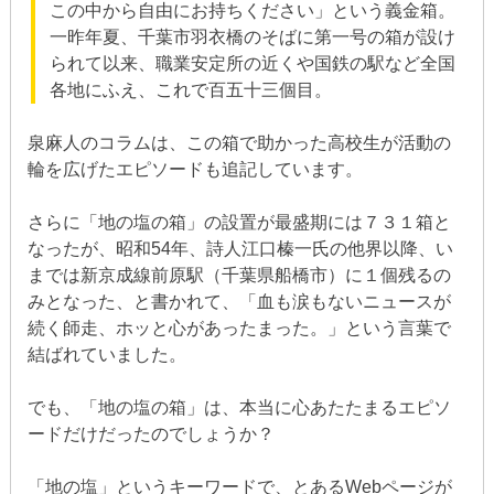
この中から自由にお持ちください」という義金箱。
一昨年夏、千葉市羽衣橋のそばに第一号の箱が設け
られて以来、職業安定所の近くや国鉄の駅など全国
各地にふえ、これで百五十三個目。
泉麻人のコラムは、この箱で助かった高校生が活動の
輪を広げたエピソードも追記しています。
さらに「地の塩の箱」の設置が最盛期には７３１箱と
なったが、昭和54年、詩人江口榛一氏の他界以降、い
までは新京成線前原駅（千葉県船橋市）に１個残るの
みとなった、と書かれて、「血も涙もないニュースが
続く師走、ホッと心があったまった。」という言葉で
結ばれていました。
でも、「地の塩の箱」は、本当に心あたたまるエピソ
ードだけだったのでしょうか？
「地の塩」というキーワードで、とあるWebページが