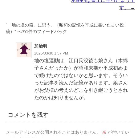
本格的な禁止に至ったようで
ビ
す。
→
ゲ
“
「地の塩の箱」に思う。（昭和の記憶を平成に書いた古い投
ー
稿）
” への1件のフィードバック
シ
ョ
加治明
2025/03/30 1:57 PM
ン
地の塩運動は、江口氏没後も娘さん（木綿
子さんだったか）が昭和末期か平成初めま
で続けたのではないかと思います。そうい
った記事を読んだ記憶があります。娘さん
がお父様の考えのどこを引き継ごうとされ
たのかは知りませんが。
コメントを残す
メールアドレスが公開されることはありません。
※
が付いてい