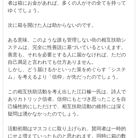
者は箱にお金があれば、多くの人がその全てを持って
ゆくでしょう。
次に箱を開けた人は助からないのです。
ある意味、このような誰も管理しない街の相互扶助シ
ステムは、完全に性善説に基づいているといえます。
善意も、それを必要とする人に届かなければ、ただの
自己満足と言われても仕方ありません。
しかし、どう届けるかといった策をめぐらす「システ
ム」を考えるより「信仰」が先だったのでしょう。
この相互扶助活動を考え出した江口榛一氏は、詩人で
ありカトリック信者。信仰にもとづき思ったことを自
己犠牲的にしただけで、相互扶助活動の維持には深く
疑問は湧かなかったのでしょう。
活動初期はマスコミに取り上げられ、賛同者は一時的
にせよ増えていったものと思われます。同時に箱の数