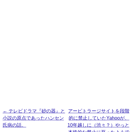
投
←
テレビドラマ『砂の器』と
アービトラージサイトを段階
小説の原点であったハンセン
的に禁止していたYahooが、
稿
氏病の話。
10年越しに（渋々？）やっと
ナ