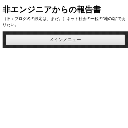
コ
非エンジニアからの報告書
ン
（旧：ブログ名の設定は、まだ。）ネット社会の一粒の"地の塩"であ
テ
りたい。
ン
ツ
メインメニュー
へ
ス
キ
ッ
プ