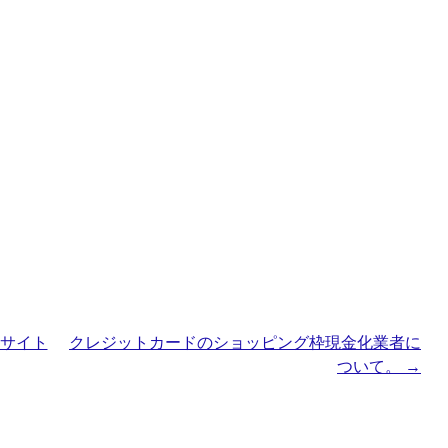
のサイト
クレジットカードのショッピング枠現金化業者に
ついて。
→