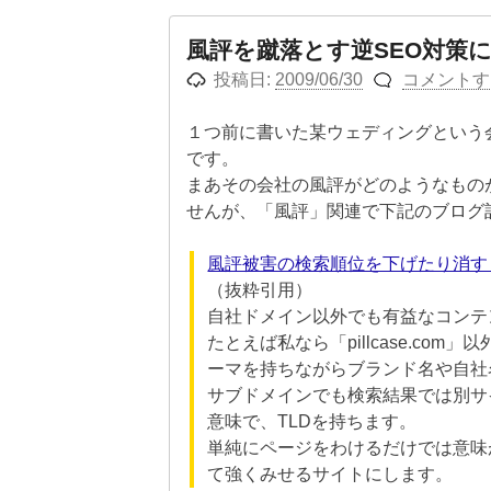
風評を蹴落とす逆SEO対策
投稿日:
2009/06/30
コメントす
１つ前に書いた某ウェディングという
です。
まあその会社の風評がどのようなもの
せんが、「風評」関連で下記のブログ
風評被害の検索順位を下げたり消す
（抜粋引用）
自社ドメイン以外でも有益なコンテ
たとえば私なら「pillcase.c
ーマを持ちながらブランド名や自社
サブドメインでも検索結果では別サ
意味で、TLDを持ちます。
単純にページをわけるだけでは意味
て強くみせるサイトにします。