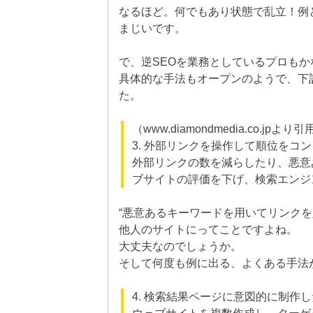
なるほど。何でもあり状態で乱立！例と
まじいです。
で、逆SEOを業務としているプロも
具体的な手法もオープンのようで、下
た。
（www.diamondmedia.co.jpより
3. 外部リンクを操作して順位をコ
外部リンクの数を減らしたり、悪意
ブサイトの評価を下げ、検索エンジ
“悪意あるキーワードを用いてリンク
他人のサイトにってことですよね。
大丈夫なのでしょうか。
そして何度も例に出る、よくある手法が下記。
4. 検索結果ページに意図的に制