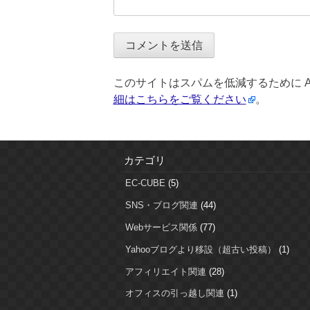
このサイトはスパムを低減するために Ak
細はこちらをご覧ください
。
カテゴリ
EC-CUBE
(5)
SNS・ブログ関連
(44)
Webサービス関係
(77)
Yahooブログより移設（超古い投稿）
(1)
アフィリエイト関連
(28)
オフィスの引っ越し関連
(1)