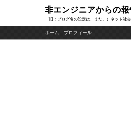
コ
非エンジニアからの報
ン
（旧：ブログ名の設定は、まだ。）ネット社会
テ
ン
ホーム
プロフィール
ツ
へ
ス
キ
ッ
プ