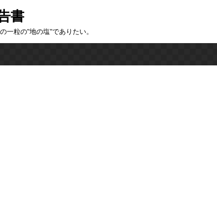
告書
の一粒の"地の塩"でありたい。