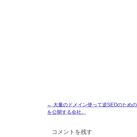
投
←
大量のドメイン使って逆SEOのため
を公開する会社。
稿
ナ
コメントを残す
ビ