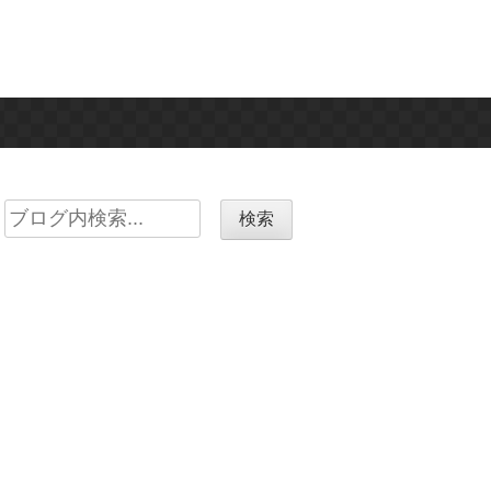
Search
for: