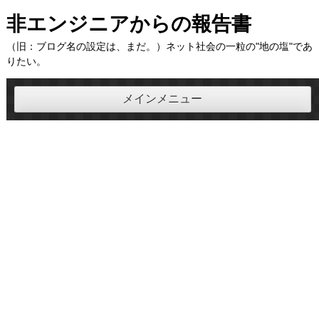
コ
非エンジニアからの報告書
ン
（旧：ブログ名の設定は、まだ。）ネット社会の一粒の"地の塩"であ
テ
りたい。
ン
ツ
メインメニュー
へ
ス
キ
ッ
プ