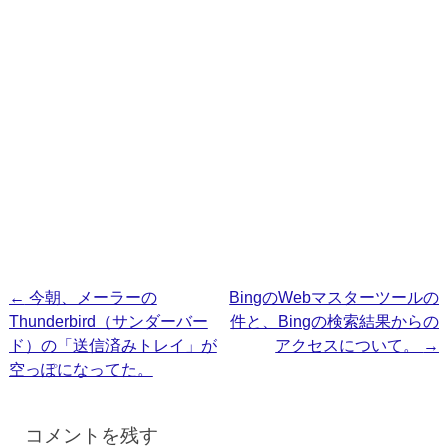
投
←
今朝、メーラーの
BingのWebマスターツールの
Thunderbird（サンダーバー
件と、Bingの検索結果からの
稿
ド）の「送信済みトレイ」が
アクセスについて。
→
ナ
空っぽになってた。
ビ
ゲ
コメントを残す