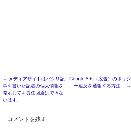
投
←
メディアサイトはパクリ記
Google Ads（広告）のポリシ
事を書いた記者の個人情報を
ー違反を通報する方法。
→
稿
開示しても責任回避はできな
ナ
いはず。
ビ
ゲ
コメントを残す
ー