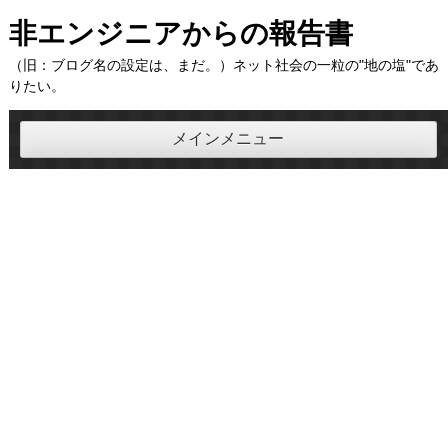
コ
非エンジニアからの報告書
ン
（旧：ブログ名の設定は、まだ。）ネット社会の一粒の"地の塩"であ
テ
りたい。
ン
ツ
メインメニュー
へ
ス
キ
ッ
プ