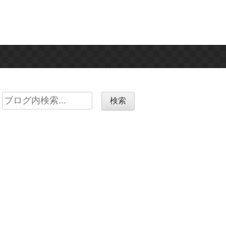
Search
for: