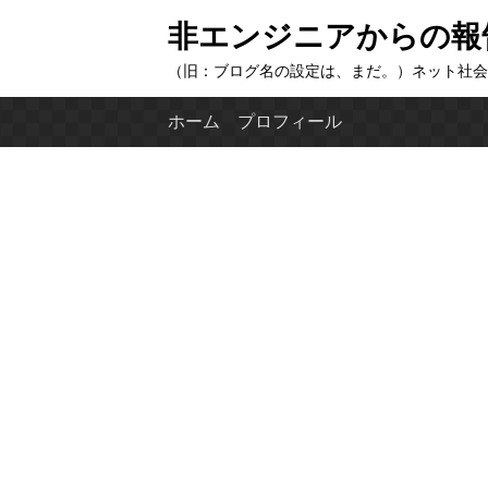
コ
非エンジニアからの報
ン
（旧：ブログ名の設定は、まだ。）ネット社会
テ
ン
ホーム
プロフィール
ツ
へ
ス
キ
ッ
プ