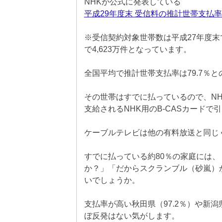
NHKが公式に発表している
平成29年度末 受信料の推計世帯支払率
※受信契約対象世帯数は平成27年度末で4
で4,623万件となっています。
全国平均で推計世帯支払率は79.7％と
その世帯はすでに払っているので、N
支給されるNHK用のB-CASカードで
ケーブルテレビは他の有料放送と同じ
すでに払っている約80％の家庭には、
か？」「だからスクランブル（砂嵐）
いでしょうか。
支払率が高い秋田県（97.2％）や新潟
ぼ反発はない気がします。