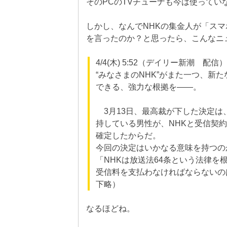
そのPCのTVチューナも今は使って
しかし、なんでNHKの集金人が「スマ
を言ったのか？と思ったら、こんなニ
4/4(木) 5:52（デイリー新潮 配信
“みなさまのNHK”がまた一つ、新た
できる、強力な根拠を――。
3月13日、最高裁が下した決定は
持している男性が、NHKと受信契
確定したからだ。
今回の決定はいかなる意味を持つの
「NHKは放送法64条という法律を
受信料を支払わなければならないの
下略）
なるほどね。