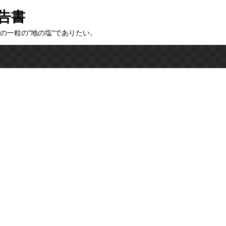
告書
の一粒の"地の塩"でありたい。