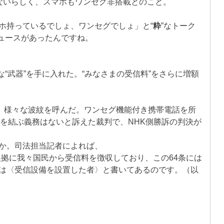
いないらしく、スマホもワンセグ非搭載とのこと。
ホ持っているでしょ、ワンセグでしょ」と“
粋
”なトーク
ュースがあったんですね。
）
な“武器”を手に入れた。“みなさまの受信料”をさらに増額
、様々な波紋を呼んだ。ワンセグ機能付き携帯電話を所
約を結ぶ義務はないと訴えた裁判で、NHK側勝訴の判決が
か。司法担当記者によれば、
根拠に我々国民から受信料を徴収しており、この64条には
は〈受信設備を設置した者〉と書いてあるのです。（以