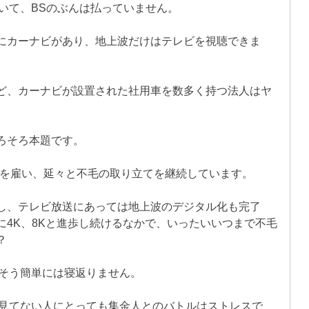
いて、BSのぶんは払っていません。
にカーナビがあり、地上波だけはテレビを視聴できま
ど、カーナビが設置された社用車を数多く持つ法人はヤ
ろそろ本題です。
人を雇い、延々と不毛の取り立てを継続しています。
し、テレビ放送にあっては地上波のデジタル化も完了
4K、8Kと進歩し続けるなかで、いったいいつまで不毛
？
、そう簡単には寝返りません。
K見てない人にとっても集金人とのバトルはストレスで